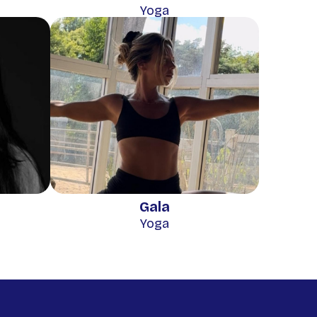
Yoga
Gala
Yoga