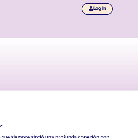
Log In
r
 que siempre sintió una profunda conexión con