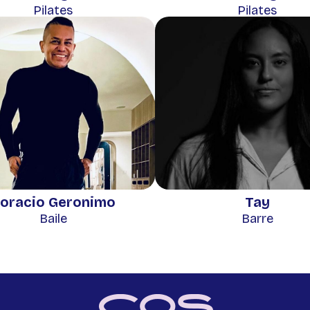
Pilates
Pilates
oracio Geronimo
Tay
Baile
Barre