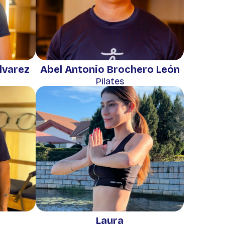
lvarez
Abel Antonio Brochero León
Pilates
Laura